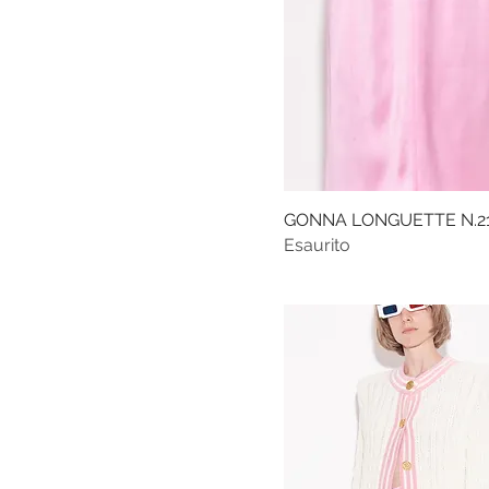
36FR
38FR
40FR
42 FR
L
M
GONNA LONGUETTE N.2
S
Esaurito
XL
XS