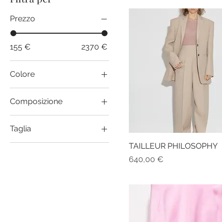
Prezzo
155 €
2370 €
Colore
Composizione
100% cotone
Taglia
100% poliestere
26
TAILLEUR PHILOSOPHY
51% Cotone - 49% Lana
Prezzo
640,00 €
38
Davanti: Lana - Dietro:
Nylon
40
42
44
46