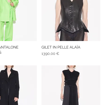
PANTALONE
GILET IN PELLE ALAÏA
S
Prezzo
1390,00 €