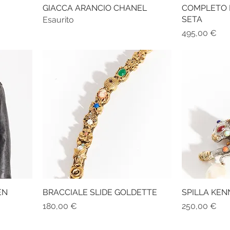
GIACCA ARANCIO CHANEL
COMPLETO 
SETA
Esaurito
Prezzo
495,00 €
EN
BRACCIALE SLIDE GOLDETTE
SPILLA KEN
Prezzo
Prezzo
180,00 €
250,00 €