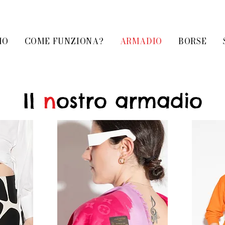
MO
COME FUNZIONA?
ARMADIO
BORSE
Il
n
ostro armadio