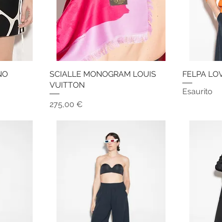
NO
SCIALLE MONOGRAM LOUIS
Vista rapida
FELPA LO
VUITTON
Esaurito
Prezzo
275,00 €