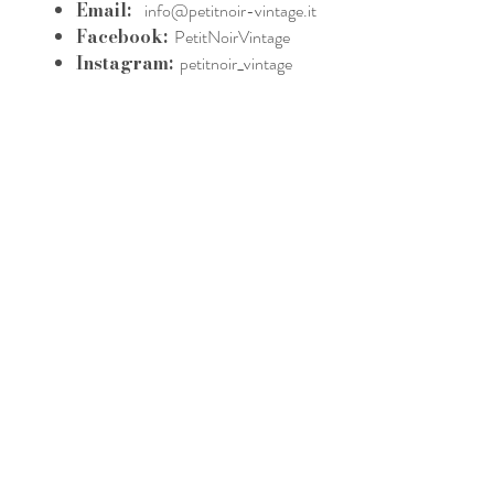
Email:
info@petitnoir-vintage.it
Facebook:
PetitNoirVintage
Instagram:
petitnoir_vintage
Ti aspettiamo in negozio
 i nostri prodotti e lasciarti affascinare dagli a
er il tuo stile, vieni a trovarci nel nostro negozio