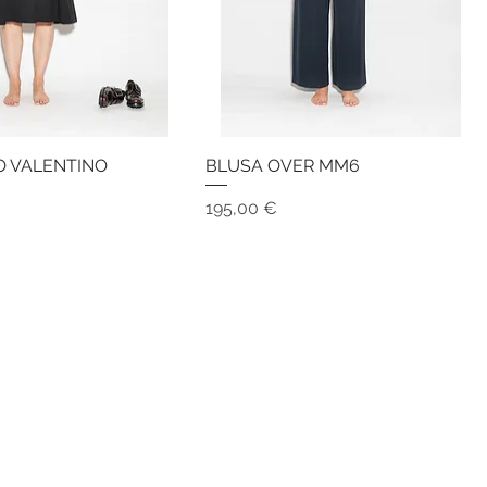
 VALENTINO
Vista rapida
BLUSA OVER MM6
Vista rapida
Prezzo
195,00 €