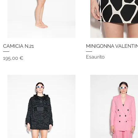
CAMICIA N.21
Vista rapida
MINIGONNA VALENTI
Vista rapida
Esaurito
Prezzo
195,00 €