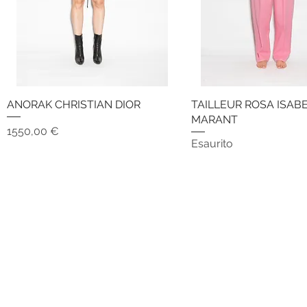
ANORAK CHRISTIAN DIOR
Vista rapida
TAILLEUR ROSA ISAB
Vista rapida
MARANT
Prezzo
1550,00 €
Esaurito