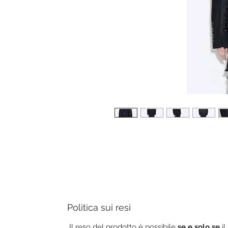
Politica sui resi
Il reso del prodotto è possibile
se e solo se
i