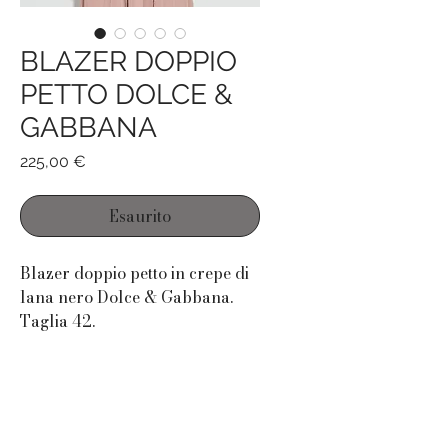
BLAZER DOPPIO
PETTO DOLCE &
GABBANA
Prezzo
225,00 €
Esaurito
Blazer doppio petto in crepe di
lana nero Dolce & Gabbana.
Taglia 42.
Vestibilità a clessidra con
spalline.
Vita stretta-
Lunghezza spalle-fondo 74.
Made in Italy.