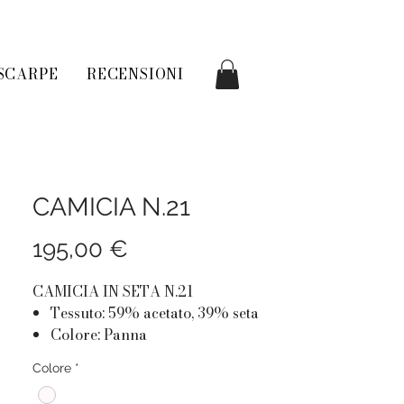
SCARPE
RECENSIONI
CAMICIA N.21
Prezzo
195,00 €
CAMICIA IN SETA N.21
Tessuto: 59% acetato, 39% seta
Colore: Panna
Motivo oblò arricciato sui lati
Colore
*
chiuso con lacci in seta
Bottoncini ricoperti sul davanti