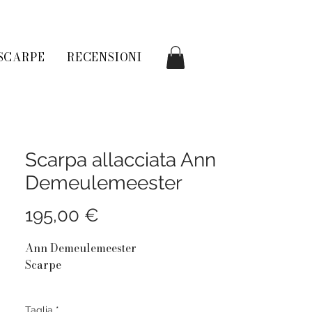
SCARPE
RECENSIONI
Scarpa allacciata Ann
Demeulemeester
Prezzo
195,00 €
Ann Demeulemeester
Scarpe
Tacco a uomo 30mm
Taglia
*