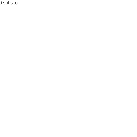
 sul sito.
!
biti vintage e ricevere qualche
 a
Faenza in Corso Mazzini,