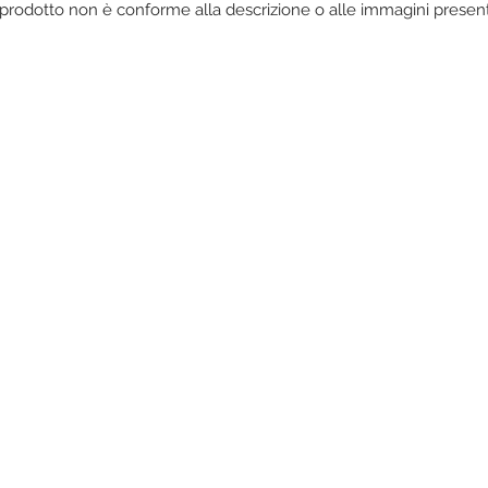
l prodotto non è conforme alla descrizione o alle immagini presenti
Ti aspettiamo in negozio
 i nostri prodotti e lasciarti affascinare dagli a
er il tuo stile, vieni a trovarci nel nostro negozio
petit Noir di Banzola Nadia
P.I. 02389870391