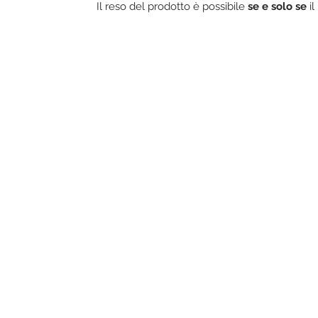
Il reso del prodotto è possibile
se e solo se
i
Se preferisci toccare con mano
consiglio su cosa sia meglio p
54/3